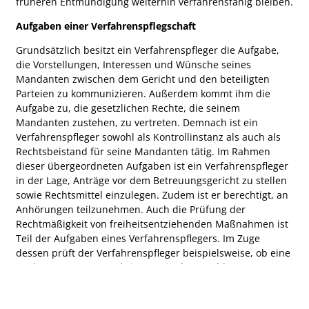
früheren Entmündigung weiterhin verfahrensfähig bleiben.
Aufgaben einer Verfahrenspflegschaft
Grundsätzlich besitzt ein Verfahrenspfleger die Aufgabe,
die Vorstellungen, Interessen und Wünsche seines
Mandanten zwischen dem Gericht und den beteiligten
Parteien zu kommunizieren. Außerdem kommt ihm die
Aufgabe zu, die gesetzlichen Rechte, die seinem
Mandanten zustehen, zu vertreten. Demnach ist ein
Verfahrenspfleger sowohl als Kontrollinstanz als auch als
Rechtsbeistand für seine Mandanten tätig. Im Rahmen
dieser übergeordneten Aufgaben ist ein Verfahrenspfleger
in der Lage, Anträge vor dem Betreuungsgericht zu stellen
sowie Rechtsmittel einzulegen. Zudem ist er berechtigt, an
Anhörungen teilzunehmen. Auch die Prüfung der
Rechtmäßigkeit von freiheitsentziehenden Maßnahmen ist
Teil der Aufgaben eines Verfahrenspflegers. Im Zuge
dessen prüft der Verfahrenspfleger beispielsweise, ob eine
geplante Zwangsunterbringung in der geschlossenen
Station einer psychiatrischen Anstalt rechtens oder
notwendig ist. Auch die Anbringung eines Bettgitters oder